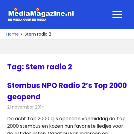
Ga
naar
MediaMagaz
MENU
de
De
inhoud
media
Home
Stem radio 2
over
de
media
Tag:
Stem radio 2
Stembus NPO Radio 2’s Top 2000
geopend
21 november 2014
Redactie
Radionieuws
De acht Top 2000 dj’s openden vanmiddag de Top
2000 stembus en kozen hun favoriete liedjes voor
de lijst der lijsten. Vanaf nu kan iedereen op