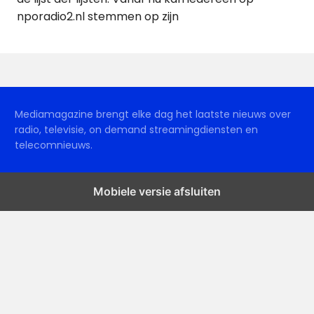
nporadio2.nl stemmen op zijn
Mediamagazine brengt elke dag het laatste nieuws over
radio, televisie, on demand streamingdiensten en
telecomnieuws.
Mobiele versie afsluiten