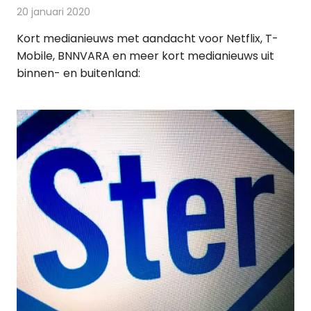
20 januari 2020
Redactie
Andere media over de media
Kort medianieuws met aandacht voor Netflix, T-
Mobile, BNNVARA en meer kort medianieuws uit
binnen- en buitenland: