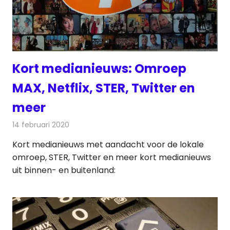
Kort medianieuws: Omroep
MAX, Netflix, STER, Twitter en
meer
14 februari 2020
Redactie
Andere media over de media
Kort medianieuws met aandacht voor de lokale
omroep, STER, Twitter en meer kort medianieuws
uit binnen- en buitenland: