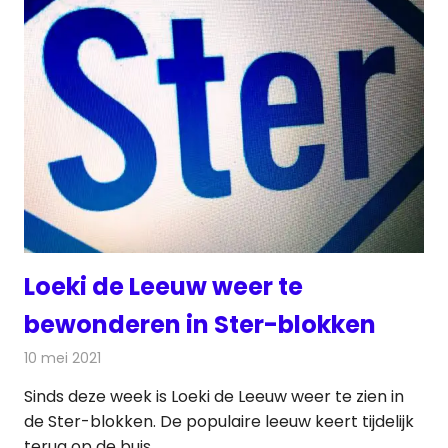
Loeki de Leeuw weer te
bewonderen in Ster-blokken
10 mei 2021
Redactie
Nieuws
Sinds deze week is Loeki de Leeuw weer te zien in
de Ster-blokken. De populaire leeuw keert tijdelijk
terug op de buis.