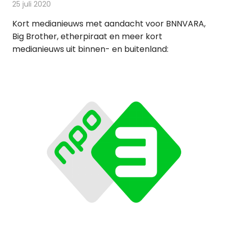
25 juli 2020
Redactie
Andere media over de media
Kort medianieuws met aandacht voor BNNVARA,
Big Brother, etherpiraat en meer kort
medianieuws uit binnen- en buitenland: