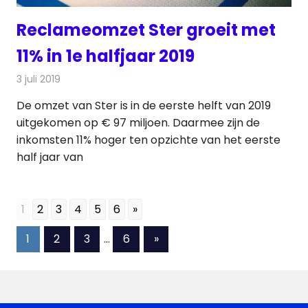
Reclameomzet Ster groeit met
11% in 1e halfjaar 2019
3 juli 2019
Redactie
Televisienieuws
De omzet van Ster is in de eerste helft van 2019
uitgekomen op € 97 miljoen. Daarmee zijn de
inkomsten 11% hoger ten opzichte van het eerste
half jaar van
1
2
3
4
5
6
»
Berichten
Volgende
1
2
3
…
6
»
berichten
paginering