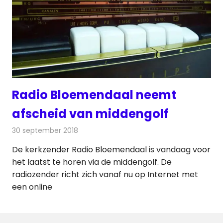
Radio Bloemendaal neemt
afscheid van middengolf
30 september 2018
Redactie
Radionieuws
De kerkzender Radio Bloemendaal is vandaag voor
het laatst te horen via de middengolf. De
radiozender richt zich vanaf nu op Internet met
een online