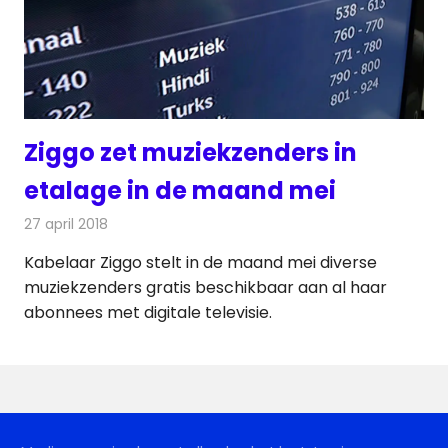
Ziggo zet muziekzenders in
etalage in de maand mei
27 april 2018
Redactie
Nieuws
,
Televisienieuws
Kabelaar Ziggo stelt in de maand mei diverse
muziekzenders gratis beschikbaar aan al haar
abonnees met digitale televisie.