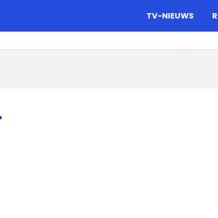
gazine.
TV-NIEUWS
R
T