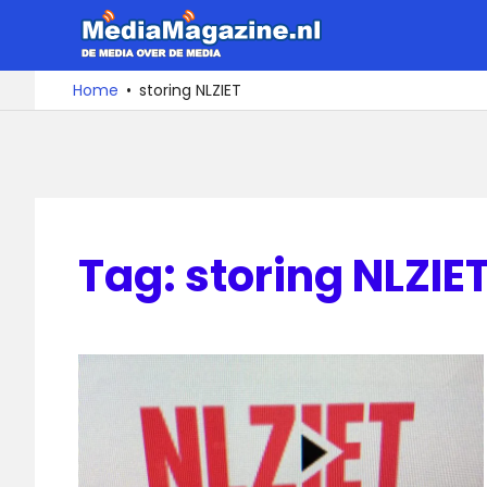
Ga
MediaMa
naar
de
De
Home
storing NLZIET
media
inhoud
over
de
media
Tag:
storing NLZIE