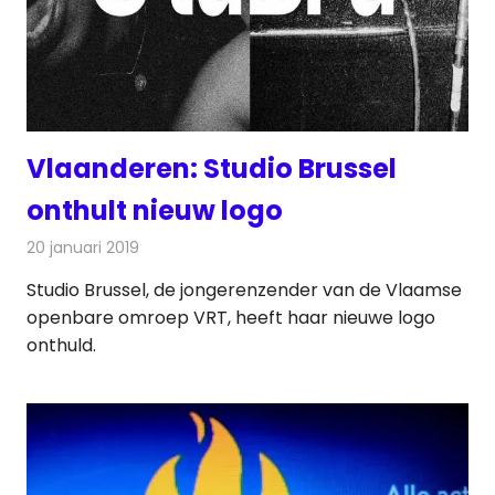
Vlaanderen: Studio Brussel
onthult nieuw logo
20 januari 2019
Redactie
Radionieuws
Studio Brussel, de jongerenzender van de Vlaamse
openbare omroep VRT, heeft haar nieuwe logo
onthuld.