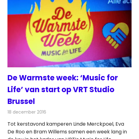
De Warmste week: ‘Music for
Life’ van start op VRT Studio
Brussel
18 december 2016
Redactie
Nieuws
,
Radionieuws
,
Televisienieuws
Tot kerstavond kamperen Linde Merckpoel, Eva
De Roo en Bram Willems samen een week lang in