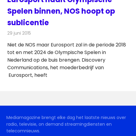
Spelen binnen, NOS hoopt op
sublicentie
29 juni 2015
Redactie
Nieuws
,
Televisienieuws
Niet de NOS maar Eurosport zal in de periode 2018
tot en met 2024 de Olympische Spelen in
Nederland op de buis brengen. Discovery
Communications, het moederbedrijf van
Eurosport, heeft
Mediamagazine brengt elke dag het laatste nieuws over
radio, televisie, on demand streamingdiensten en
telecomnieuws.