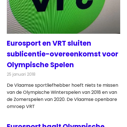
Eurosport en VRT sluiten
sublicentie-overeenkomst voor
Olympische Spelen
25 januari 2018
Redactie
Nieuws
,
Televisienieuws
De Vlaamse sportliefhebber hoeft niets te missen
van de Olympische Winterspelen van 2018 en van
de Zomerspelen van 2020. De Vlaamse openbare
omroep VRT
Eurosport haalt Olympische