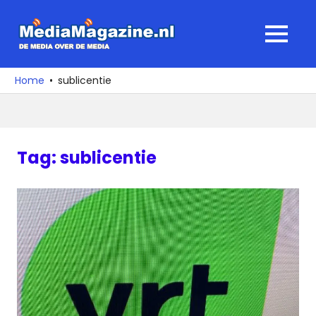
Ga
naar
MediaMagaz
MENU
de
De
inhoud
media
Home
sublicentie
over
de
media
Tag:
sublicentie