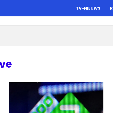
gazine.
TV-NIEUWS
R
ove