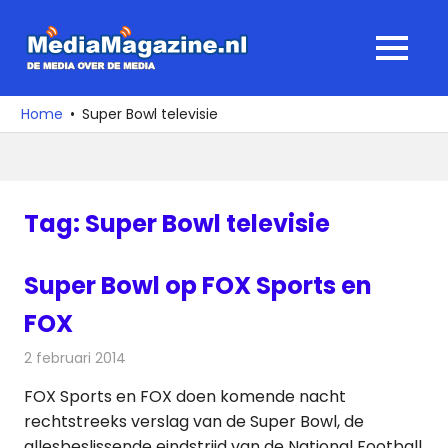
Ga
naar
MediaMagaz
MENU
de
De
inhoud
media
Home
Super Bowl televisie
over
de
media
Tag:
Super Bowl televisie
Super Bowl op FOX Sports en
FOX
2 februari 2014
Redactie
Televisienieuws
FOX Sports en FOX doen komende nacht
rechtstreeks verslag van de Super Bowl, de
allesbeslissende eindstrijd van de National Football