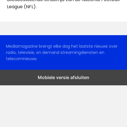
League (NFL).
Mediamagazine brengt elke dag het laatste nieuws over
radio, televisie, on demand streamingdiensten en
telecomnieuws.
Mobiele versie afsluiten