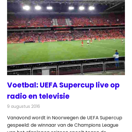
Voetbal: UEFA Supercup live op
radio en televisie
9 augustus 2016
Redactie
Nieuws
,
Radionieuws
,
Televisienieuws
Vanavond wordt in Noorwegen de UEFA Supercup
gespeeld: de winnaar van de Champions League