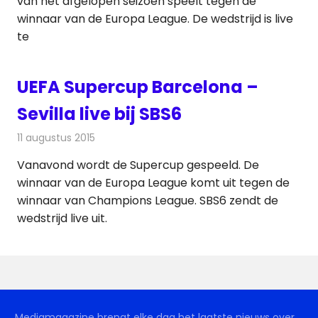
van het afgelopen seizoen speelt tegen de
winnaar van de Europa League. De wedstrijd is live
te
UEFA Supercup Barcelona –
Sevilla live bij SBS6
11 augustus 2015
Redactie
Nieuws
,
Televisienieuws
Vanavond wordt de Supercup gespeeld. De
winnaar van de Europa League komt uit tegen de
winnaar van Champions League. SBS6 zendt de
wedstrijd live uit.
Mediamagazine brengt elke dag het laatste nieuws over