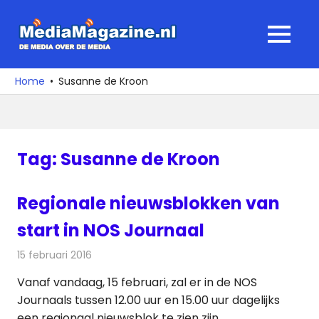
Ga
naar
MediaMagaz
MENU
de
De
inhoud
media
Home
Susanne de Kroon
over
de
media
Tag:
Susanne de Kroon
Regionale nieuwsblokken van
start in NOS Journaal
15 februari 2016
Redactie
Nieuws
,
Televisienieuws
Vanaf vandaag, 15 februari, zal er in de NOS
Journaals tussen 12.00 uur en 15.00 uur dagelijks
een regionaal nieuwsblok te zien zijn.