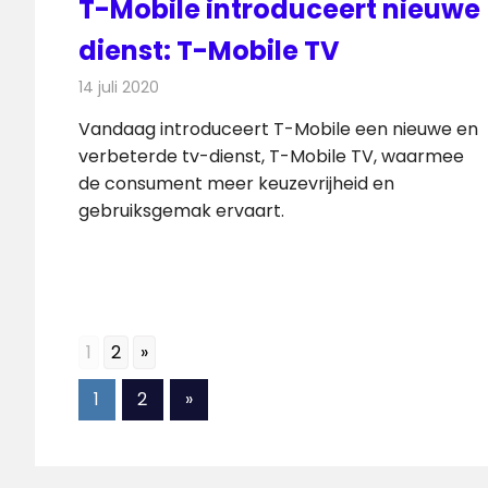
T-Mobile introduceert nieuwe
dienst: T-Mobile TV
14 juli 2020
Redactie
Televisienieuws
Vandaag introduceert T-Mobile een nieuwe en
verbeterde tv-dienst, T-Mobile TV, waarmee
de consument meer keuzevrijheid en
gebruiksgemak ervaart.
1
2
»
Berichten
Volgende
1
2
»
berichten
paginering