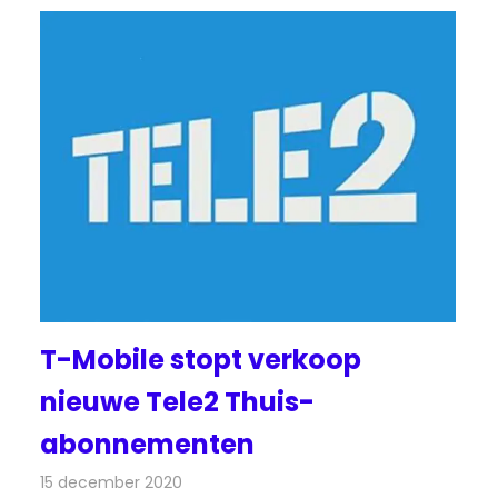
T-Mobile stopt verkoop
nieuwe Tele2 Thuis-
abonnementen
15 december 2020
Redactie
Televisienieuws