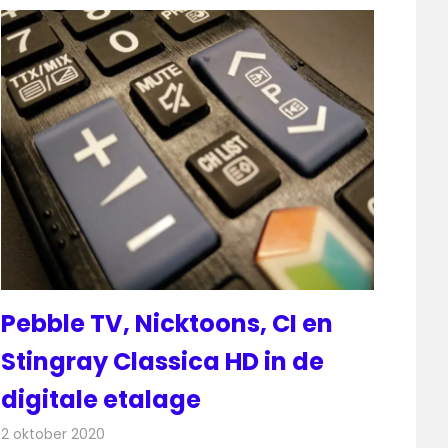
Pebble TV, Nicktoons, CI en
Stingray Classica HD in de
digitale etalage
2 oktober 2020
Redactie
Televisienieuws