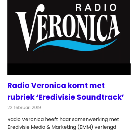
Radio Veronica komt met
rubriek ‘Eredivisie Soundtrack’
22 februari 2019
Redactie
Radionieuws
Radio Veronica heeft haar samenwerking met
Eredivisie Media & Marketing (EMM) verlengd