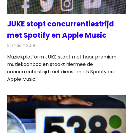
JUKE stopt concurrentiestrijd
met Spotify en Apple Music
21 maart 2019
Redactie
Radionieuws
Muziekplatform JUKE stopt met haar premium
muziekaanbod en staakt hiermee de
concurrentiestrijd met diensten als Spotify en
Apple Music.