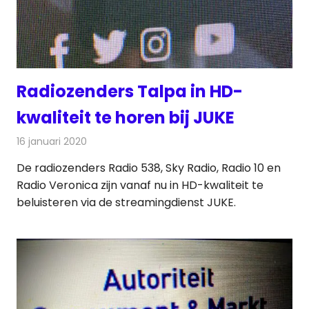
Radiozenders Talpa in HD-
kwaliteit te horen bij JUKE
16 januari 2020
Redactie
Radionieuws
De radiozenders Radio 538, Sky Radio, Radio 10 en
Radio Veronica zijn vanaf nu in HD-kwaliteit te
beluisteren via de streamingdienst JUKE.