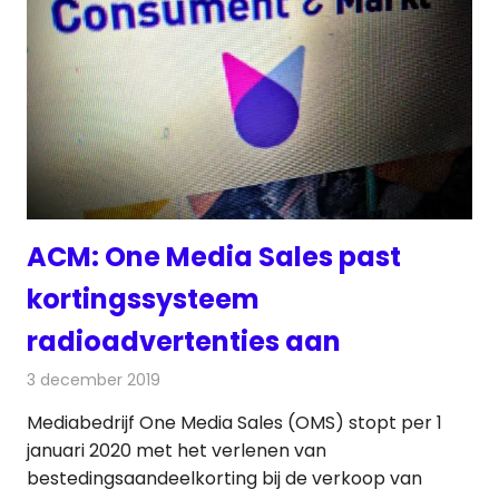
ACM: One Media Sales past
kortingssysteem
radioadvertenties aan
3 december 2019
Redactie
Radionieuws
Mediabedrijf One Media Sales (OMS) stopt per 1
januari 2020 met het verlenen van
bestedingsaandeelkorting bij de verkoop van