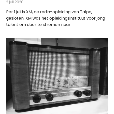
2 juli 2020
Redactie
Radionieuws
Per 1 juli is XM, de radio-opleiding van Talpa,
gesloten. XM was het opleidingsinstituut voor jong
talent om door te stromen naar