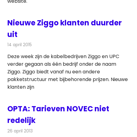
website.
Nieuwe Ziggo klanten duurder
uit
14 april 2015
Redactie
Kabelzaken
Deze week zijn de kabelbedrijven Ziggo en UPC
verder gegaan als één bedrijf onder de naam
Ziggo. Ziggo biedt vanaf nu een andere
pakketstructuur met bijbehorende prijzen. Nieuwe
klanten zijn
OPTA: Tarieven NOVEC niet
redelijk
26 april 2013
Redactie
Radionieuws