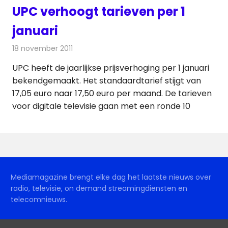
UPC verhoogt tarieven per 1
januari
18 november 2011
Redactie
Kabelzaken
UPC heeft de jaarlijkse prijsverhoging per 1 januari
bekendgemaakt. Het standaardtarief stijgt van
17,05 euro naar 17,50 euro per maand. De tarieven
voor digitale televisie gaan met een ronde 10
Mediamagazine brengt elke dag het laatste nieuws over
radio, televisie, on demand streamingdiensten en
telecomnieuws.