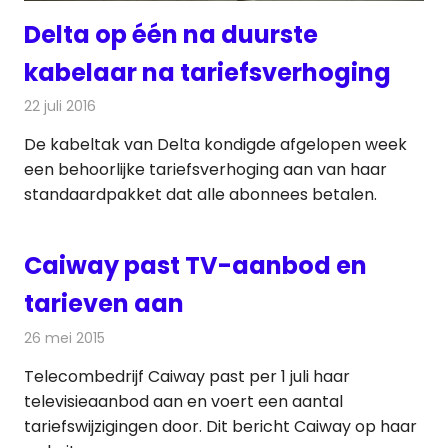
Delta op één na duurste
kabelaar na tariefsverhoging
22 juli 2016
Redactie
Kabelzaken
,
Nieuws
,
Televisienieuws
De kabeltak van Delta kondigde afgelopen week
een behoorlijke tariefsverhoging aan van haar
standaardpakket dat alle abonnees betalen.
Caiway past TV-aanbod en
tarieven aan
26 mei 2015
Redactie
Kabelzaken
,
Televisienieuws
Telecombedrijf Caiway past per 1 juli haar
televisieaanbod aan en voert een aantal
tariefswijzigingen door. Dit bericht Caiway op haar