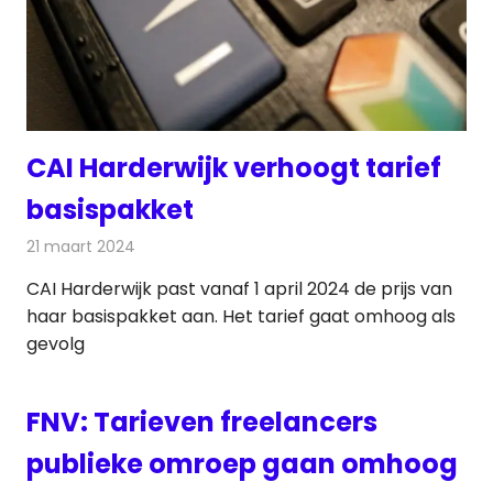
CAI Harderwijk verhoogt tarief
basispakket
21 maart 2024
Redactie
Telecom
CAI Harderwijk past vanaf 1 april 2024 de prijs van
haar basispakket aan. Het tarief gaat omhoog als
gevolg
FNV: Tarieven freelancers
publieke omroep gaan omhoog