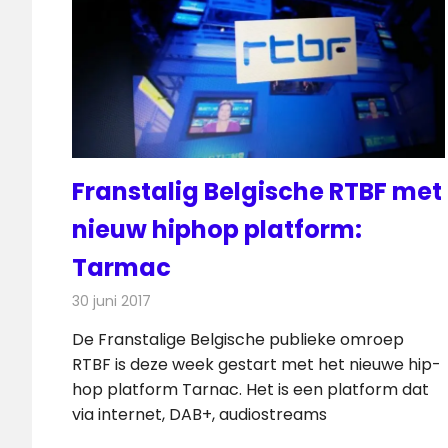
Franstalig Belgische RTBF met
nieuw hiphop platform:
Tarmac
30 juni 2017
Redactie
Nieuws
,
Radionieuws
De Franstalige Belgische publieke omroep
RTBF is deze week gestart met het nieuwe hip-
hop platform Tarnac. Het is een platform dat
via internet, DAB+, audiostreams