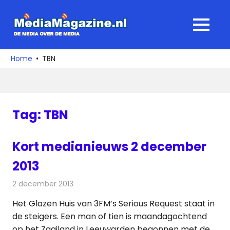
Ga
naar
MediaMagaz
MENU
de
De
inhoud
media
Home
TBN
over
de
media
Tag:
TBN
Kort medianieuws 2 december
2013
2 december 2013
Redactie
Andere media over de media
Het Glazen Huis van 3FM’s Serious Request staat in
de steigers. Een man of tien is maandagochtend
op het Zaailand in Leeuwarden begonnen met de