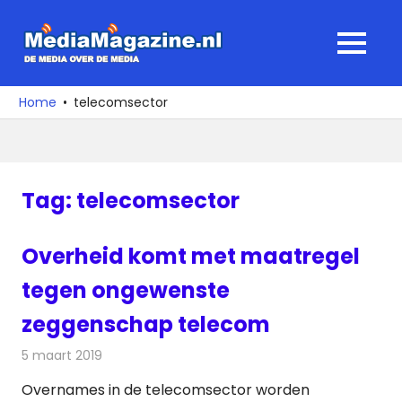
Ga
naar
MediaMagaz
MENU
de
De
inhoud
media
Home
telecomsector
over
de
media
Tag:
telecomsector
Overheid komt met maatregel
tegen ongewenste
zeggenschap telecom
5 maart 2019
Redactie
Telecom
Overnames in de telecomsector worden