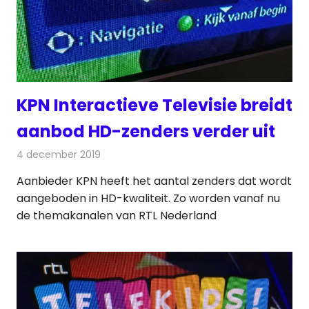
KPN Interactieve Televisie breidt
aanbod HD-zenders verder uit
4 december 2019
Redactie
Televisienieuws
Aanbieder KPN heeft het aantal zenders dat wordt
aangeboden in HD-kwaliteit. Zo worden vanaf nu
de themakanalen van RTL Nederland