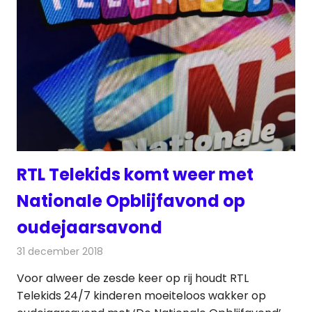
RTL Telekids komt weer met
Nationale Opblijfavond op
oudejaarsavond
31 december 2018
Redactie
Televisienieuws
Voor alweer de zesde keer op rij houdt RTL
Telekids 24/7 kinderen moeiteloos wakker op