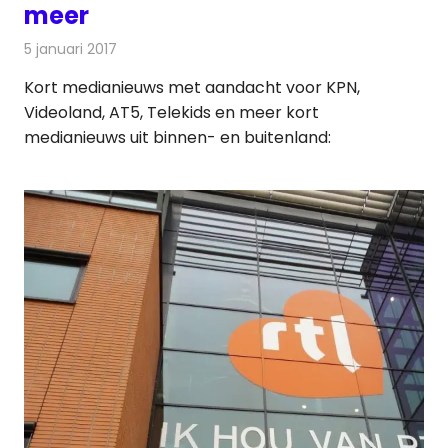
meer
5 januari 2017
Redactie
Andere media over de media
,
Nieuws
Kort medianieuws met aandacht voor KPN,
Videoland, AT5, Telekids en meer kort
medianieuws uit binnen- en buitenland: