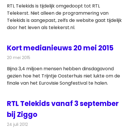
RTL Telekids is tijdelijk omgedoopt tot RTL
Telekerst. Niet alleen de programmering van
Telekids is aangepast, zelfs de website gaat tijdelijk
door het leven als telekerst.nl.
Kort medianieuws 20 mei 2015
20 mei 2015
Redactie
Andere media over de media
Bijna 3,4 miljoen mensen hebben dinsdagavond
gezien hoe het Trijntje Oosterhuis niet lukte om de
finale van het Eurovisie Songfestival te halen.
RTL Telekids vanaf 3 september
bij Ziggo
24 juli 2012
Redactie
Televisienieuws