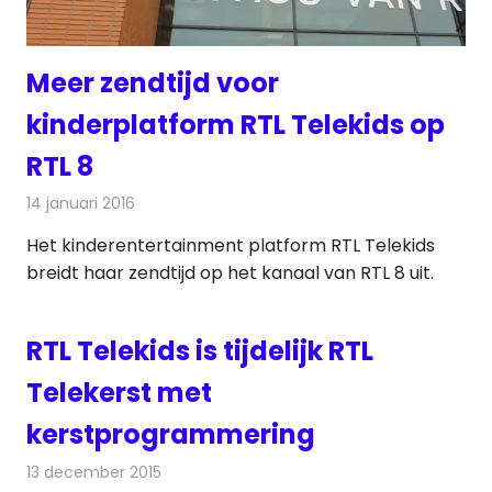
Meer zendtijd voor
kinderplatform RTL Telekids op
RTL 8
14 januari 2016
Redactie
Nieuws
Het kinderentertainment platform RTL Telekids
breidt haar zendtijd op het kanaal van RTL 8 uit.
RTL Telekids is tijdelijk RTL
Telekerst met
kerstprogrammering
13 december 2015
Redactie
Nieuws
,
Televisienieuws