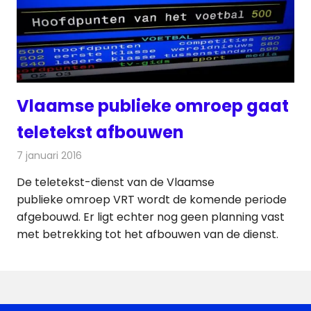
Vlaamse publieke omroep gaat
teletekst afbouwen
7 januari 2016
Redactie
Nieuws
,
Televisienieuws
De teletekst-dienst van de Vlaamse
publieke omroep VRT wordt de komende periode
afgebouwd. Er ligt echter nog geen planning vast
met betrekking tot het afbouwen van de dienst.