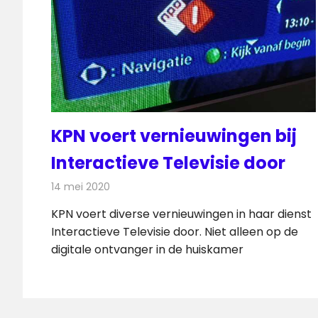
KPN voert vernieuwingen bij
Interactieve Televisie door
14 mei 2020
Redactie
Televisienieuws
KPN voert diverse vernieuwingen in haar dienst
Interactieve Televisie door. Niet alleen op de
digitale ontvanger in de huiskamer