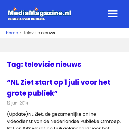
Ga
naar
MediaMagaz
MENU
de
De
inhoud
media
Home
televisie nieuws
over
de
media
Tag:
televisie nieuws
“NL Ziet start op 1 juli voor het
grote publiek”
12 juni 2014
Redactie
Televisienieuws
(Update)NL Ziet, de gezamenlijke online
videodienst van de Nederlandse Publieke Omroep,
RTL en SBS wordt op 1 juli gelanceerd voor het