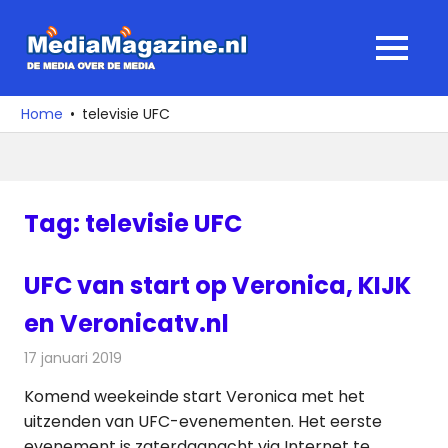
Ga
naar
MediaMagaz
MENU
de
De
inhoud
media
Home
televisie UFC
over
de
media
Tag:
televisie UFC
UFC van start op Veronica, KIJK
en Veronicatv.nl
17 januari 2019
Redactie
Nieuws
Komend weekeinde start Veronica met het
uitzenden van UFC-evenementen. Het eerste
evenement is zaterdagnacht via Internet te