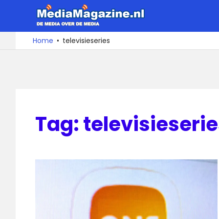
Ga
MediaMa
naar
de
De
Home
televisieseries
media
inhoud
over
de
media
Tag:
televisieseri