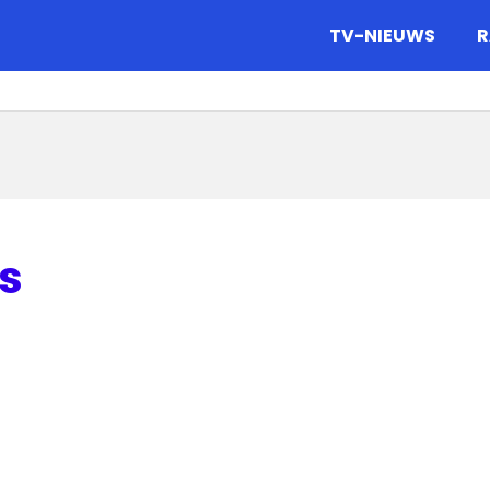
gazine.
TV-NIEUWS
R
es