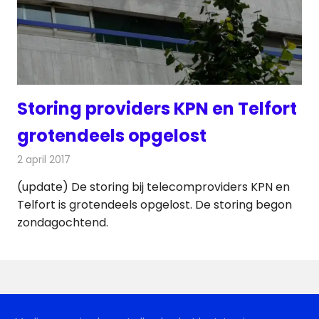
Storing providers KPN en Telfort
grotendeels opgelost
2 april 2017
Redactie
Nieuws
,
Televisienieuws
(update) De storing bij telecomproviders KPN en
Telfort is grotendeels opgelost. De storing begon
zondagochtend.