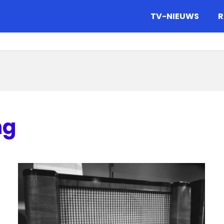
gazine.
TV-NIEUWS
R
ng