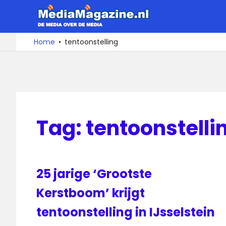
Ga
MediaMa
naar
de
De
Home
tentoonstelling
media
inhoud
over
de
media
Tag:
tentoonstelli
25 jarige ‘Grootste
Kerstboom’ krijgt
tentoonstelling in IJsselstein