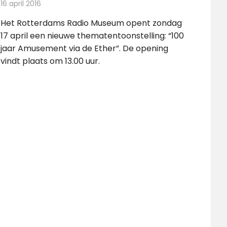
16 april 2016
Redactie
Nieuws
,
Radionieuws
Het Rotterdams Radio Museum opent zondag
17 april een nieuwe thematentoonstelling: “100
jaar Amusement via de Ether”. De opening
vindt plaats om 13.00 uur.