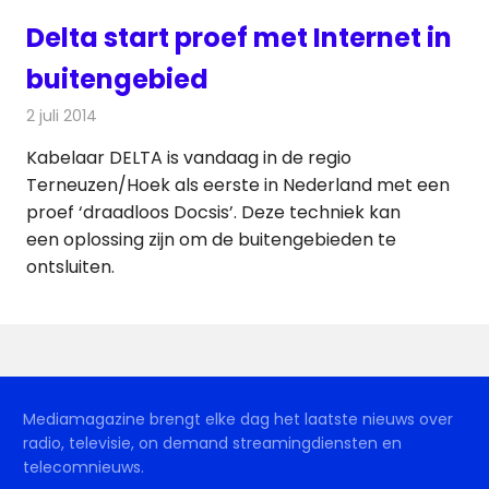
Delta start proef met Internet in
buitengebied
2 juli 2014
Redactie
Kabelzaken
Kabelaar DELTA is vandaag in de regio
Terneuzen/Hoek als eerste in Nederland met een
proef ‘draadloos Docsis’. Deze techniek kan
een oplossing zijn om de buitengebieden te
ontsluiten.
Mediamagazine brengt elke dag het laatste nieuws over
radio, televisie, on demand streamingdiensten en
telecomnieuws.