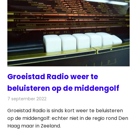
Groeistad Radio weer te
beluisteren op de middengolf
7 september 2022
Redactie
Radionieuws
Groeistad Radio is sinds kort weer te beluisteren
op de middengolf: echter niet in de regio rond Den
Haag maar in Zeeland.