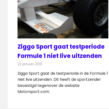
Ziggo Sport gaat testperiode
Formule 1 niet live uitzenden
22 januari 2019
Redactie
Televisienieuws
Ziggo Sport gaat de testperiode in de Formule 1
niet live uitzenden. Dit heeft de sportzender
bevestigd tegenover de website
Motorsport.com.