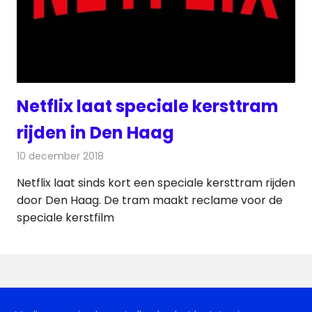
Netflix laat speciale kersttram
rijden in Den Haag
10 december 2018
Redactie
Televisienieuws
Netflix laat sinds kort een speciale kersttram rijden
door Den Haag. De tram maakt reclame voor de
speciale kerstfilm