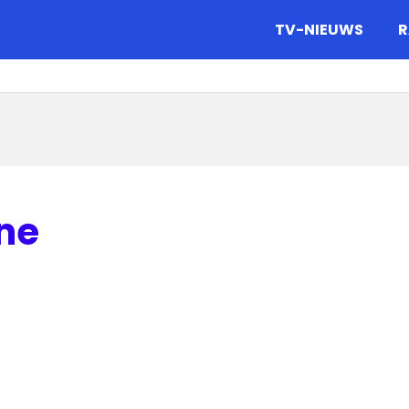
gazine.
TV-NIEUWS
R
one