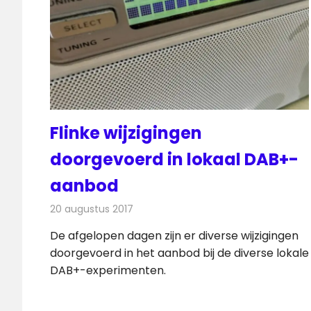
Flinke wijzigingen
doorgevoerd in lokaal DAB+-
aanbod
20 augustus 2017
Redactie
Nieuws
,
Radionieuws
De afgelopen dagen zijn er diverse wijzigingen
doorgevoerd in het aanbod bij de diverse lokale
DAB+-experimenten.