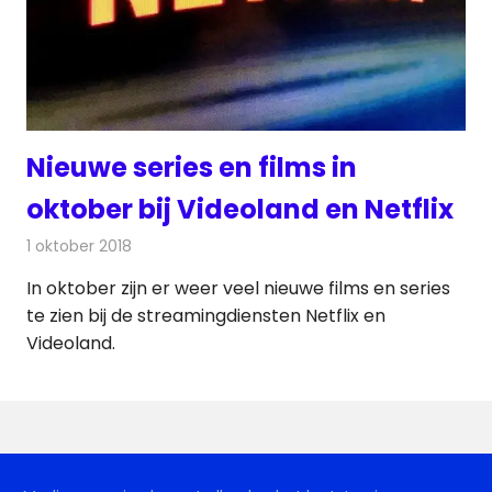
Nieuwe series en films in
oktober bij Videoland en Netflix
1 oktober 2018
Redactie
Televisienieuws
In oktober zijn er weer veel nieuwe films en series
te zien bij de streamingdiensten Netflix en
Videoland.