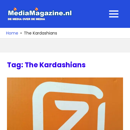
Ga
naar
MediaMagaz
MENU
de
De
inhoud
media
Home
The Kardashians
over
de
media
Tag:
The Kardashians