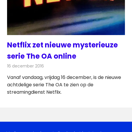
Netflix zet nieuwe mysterieuze
serie The OA online
16 december 2016
Redactie
Nieuws
,
Televisienieuws
Vanaf vandaag, vrijdag 16 december, is de nieuwe
achtdelige serie The OA te zien op de
streamingdienst Netflix.