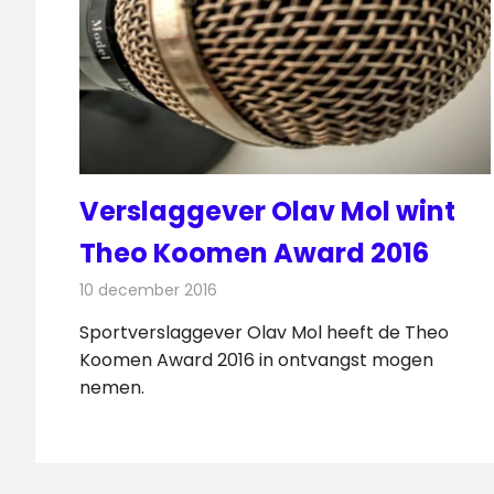
Verslaggever Olav Mol wint
Theo Koomen Award 2016
10 december 2016
Redactie
Nieuws
,
Radionieuws
,
Televisienieuw
Sportverslaggever Olav Mol heeft de Theo
Koomen Award 2016 in ontvangst mogen
nemen.