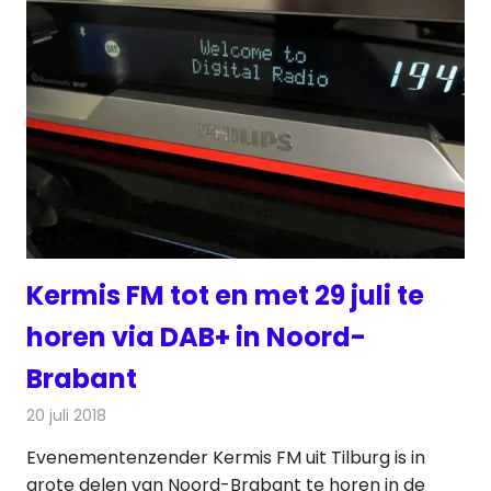
Kermis FM tot en met 29 juli te
horen via DAB+ in Noord-
Brabant
20 juli 2018
Redactie
Radionieuws
Evenementenzender Kermis FM uit Tilburg is in
grote delen van Noord-Brabant te horen in de