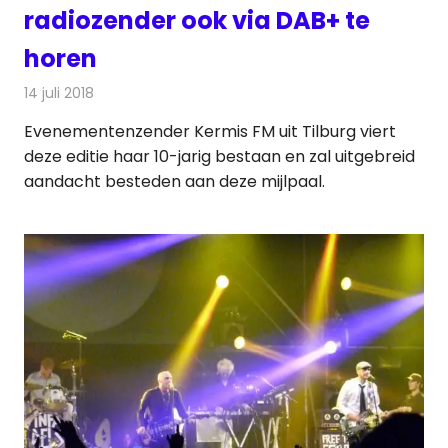
radiozender ook via DAB+ te
horen
14 juli 2018
Redactie
Radionieuws
Evenementenzender Kermis FM uit Tilburg viert
deze editie haar 10-jarig bestaan en zal uitgebreid
aandacht besteden aan deze mijlpaal.