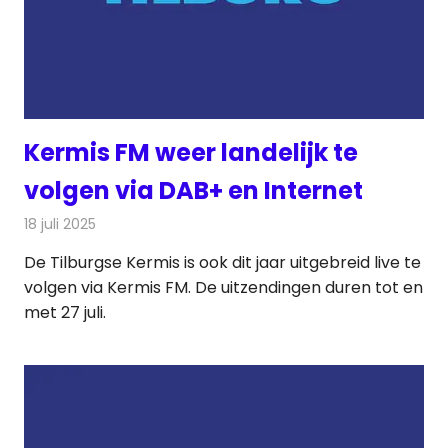
Kermis FM weer landelijk te
volgen via DAB+ en Internet
18 juli 2025
Redactie
Radionieuws
De Tilburgse Kermis is ook dit jaar uitgebreid live te
volgen via Kermis FM. De uitzendingen duren tot en
met 27 juli.