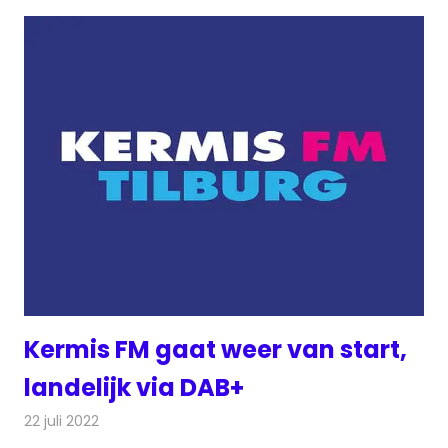
Kermis FM gaat weer van start,
landelijk via DAB+
22 juli 2022
Redactie
Radionieuws