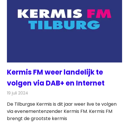
Kermis FM weer landelijk te
volgen via DAB+ en Internet
19 juli 2024
Redactie
Radionieuws
De Tilburgse Kermis is dit jaar weer live te volgen
via evenementenzender Kermis FM. Kermis FM
brengt de grootste kermis