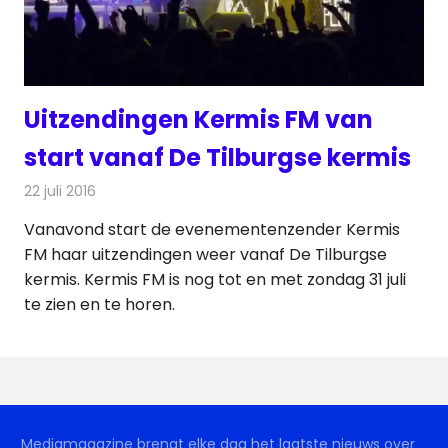
Uitzendingen Kermis FM van
start vanaf De Tilburgse kermis
22 juli 2016
Redactie
Nieuws
,
Radionieuws
,
Televisienieuws
Vanavond start de evenementenzender Kermis
FM haar uitzendingen weer vanaf De Tilburgse
kermis. Kermis FM is nog tot en met zondag 31 juli
te zien en te horen.
Mediamagazine brengt elke dag het laatste nieuws over