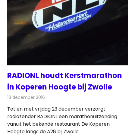
RADIONL houdt Kerstmarathon
in Koperen Hoogte bij Zwolle
18 december 2016
Redactie
Nieuws
,
Radionieuws
Tot en met vrijdag 23 december verzorgt
radiozender RADIONL een marathonuitzending
vanuit het bekende restaurant De Koperen
Hoogte langs de A28 bij Zwolle.