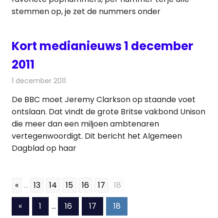
stemmen op, je zet de nummers onder
Kort medianieuws 1 december
2011
1 december 2011
Redactie
Andere media over de media
De BBC moet Jeremy Clarkson op staande voet
ontslaan. Dat vindt de grote Britse vakbond Unison
die meer dan een miljoen ambtenaren
vertegenwoordigt. Dit bericht het Algemeen
Dagblad op haar
«
...
13
14
15
16
17
18
Berichten
Vorige
«
1
…
16
17
18
berichten