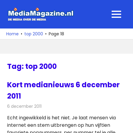
Ga
naar
MediaMagaz
MENU
de
De
inhoud
media
Home
top 2000
Page 18
over
de
media
Tag:
top 2000
Kort medianieuws 6 december
2011
6 december 2011
Redactie
Andere media over de media
Echt ingewikkeld is het niet. Je laat mensen via
internet een stem uitbrengen op hun vijftien
favoriete popnummers, per nummer tel je alle