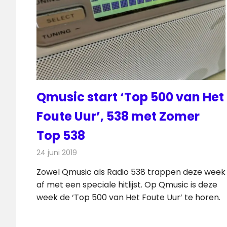
Qmusic start ‘Top 500 van Het
Foute Uur’, 538 met Zomer
Top 538
24 juni 2019
Redactie
Radionieuws
Zowel Qmusic als Radio 538 trappen deze week
af met een speciale hitlijst. Op Qmusic is deze
week de ‘Top 500 van Het Foute Uur’ te horen.