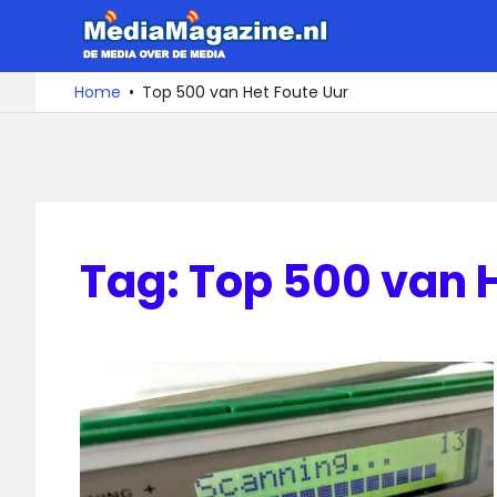
Ga
MediaMa
naar
de
De
Home
Top 500 van Het Foute Uur
media
inhoud
over
de
media
Tag:
Top 500 van H