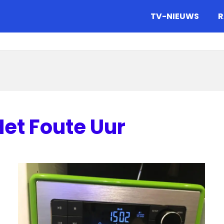
gazine.
TV-NIEUWS
R
et Foute Uur