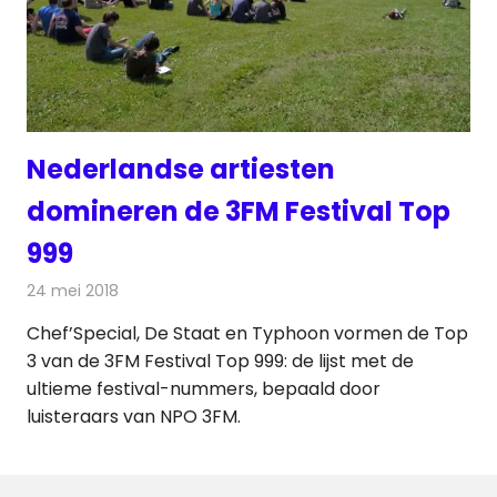
Nederlandse artiesten
domineren de 3FM Festival Top
999
24 mei 2018
Redactie
Radionieuws
Chef’Special, De Staat en Typhoon vormen de Top
3 van de 3FM Festival Top 999: de lijst met de
ultieme festival-nummers, bepaald door
luisteraars van NPO 3FM.