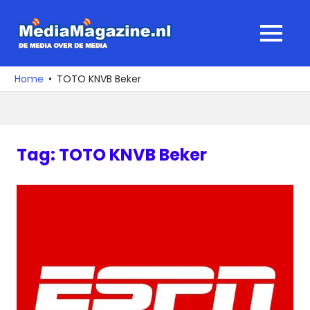
Ga
naar
MediaMagaz
MENU
de
De
inhoud
media
Home
TOTO KNVB Beker
over
de
media
Tag:
TOTO KNVB Beker