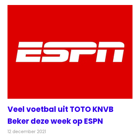
Veel voetbal uit TOTO KNVB
Beker deze week op ESPN
12 december 2021
Redactie
Televisienieuws