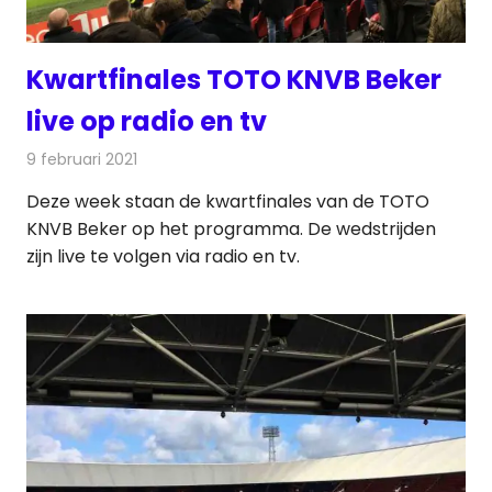
Kwartfinales TOTO KNVB Beker
live op radio en tv
9 februari 2021
Redactie
Televisienieuws
Deze week staan de kwartfinales van de TOTO
KNVB Beker op het programma. De wedstrijden
zijn live te volgen via radio en tv.