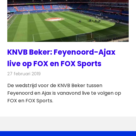
KNVB Beker: Feyenoord-Ajax
live op FOX en FOX Sports
27 februari 2019
Redactie
Televisienieuws
De wedstrijd voor de KNVB Beker tussen
Feyenoord en Ajax is vanavond live te volgen op
FOX en FOX Sports.