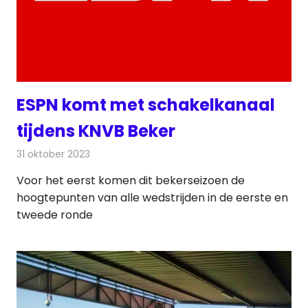
ESPN komt met schakelkanaal
tijdens KNVB Beker
31 oktober 2023
Redactie
Televisienieuws
Voor het eerst komen dit bekerseizoen de
hoogtepunten van alle wedstrijden in de eerste en
tweede ronde