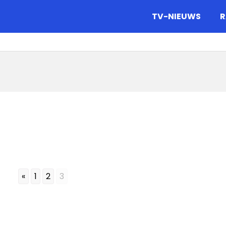
gazine.
TV-NIEUWS
R
«
1
2
3