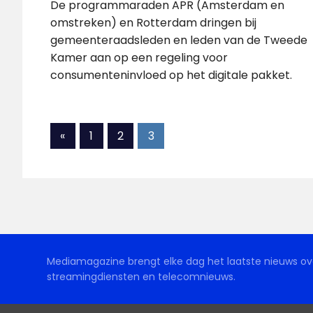
De programmaraden APR (Amsterdam en
omstreken) en Rotterdam dringen bij
gemeenteraadsleden en leden van de Tweede
Kamer aan op een regeling voor
consumenteninvloed op het digitale pakket.
Berichten
Vorige
«
1
2
3
berichten
paginering
Mediamagazine brengt elke dag het laatste nieuws ove
streamingdiensten en telecomnieuws.