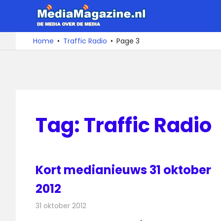
Ga
MediaMa
naar
de
De
Home
Traffic Radio
Page 3
media
inhoud
over
de
media
Tag:
Traffic Radio
Kort medianieuws 31 oktober
2012
31 oktober 2012
Redactie
Andere media over de media