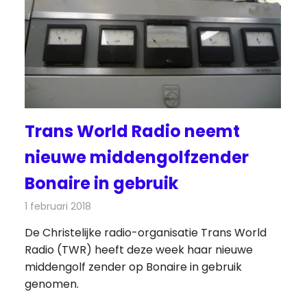
Trans World Radio neemt
nieuwe middengolfzender
Bonaire in gebruik
1 februari 2018
Redactie
Nieuws
,
Radionieuws
De Christelijke radio-organisatie Trans World
Radio (TWR) heeft deze week haar nieuwe
middengolf zender op Bonaire in gebruik
genomen.