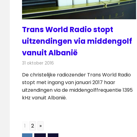
Trans World Radio stopt
uitzendingen via middengolf
vanuit Albanië
31 oktober 2016
Redactie
Nieuws
,
Radionieuws
De christelijke radiozender Trans World Radio
stopt met ingang van januari 2017 haar
uitzendingen via de middengolffrequentie 1395
kHz vanuit Albanië.
1
2
»