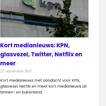
Kort medianieuws: KPN,
glasvezel, Twitter, Netflix en
meer
27 september 2017
Redactie
Andere media over de media
,
Nieuws
Kort medianieuws met aandacht voor KPN,
glasvezel, Netflix en meer kort medianieuws uit
binnen- en buitenland: