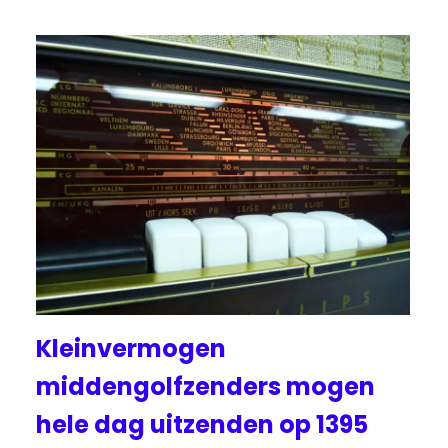
Kleinvermogen
middengolfzenders mogen
hele dag uitzenden op 1395