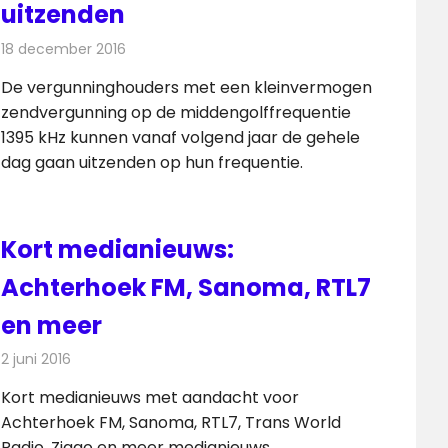
uitzenden
18 december 2016
Redactie
Nieuws
,
Radionieuws
De vergunninghouders met een kleinvermogen
zendvergunning op de middengolffrequentie
1395 kHz kunnen vanaf volgend jaar de gehele
dag gaan uitzenden op hun frequentie.
Kort medianieuws:
Achterhoek FM, Sanoma, RTL7
en meer
2 juni 2016
Redactie
Andere media over de media
,
Nieuws
Kort medianieuws met aandacht voor
Achterhoek FM, Sanoma, RTL7, Trans World
Radio, Ziggo en meer medianieuws