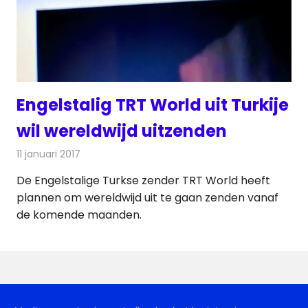
Engelstalig TRT World uit Turkije
wil wereldwijd uitzenden
11 januari 2017
Redactie
Nieuws
,
Televisienieuws
De Engelstalige Turkse zender TRT World heeft
plannen om wereldwijd uit te gaan zenden vanaf
de komende maanden.