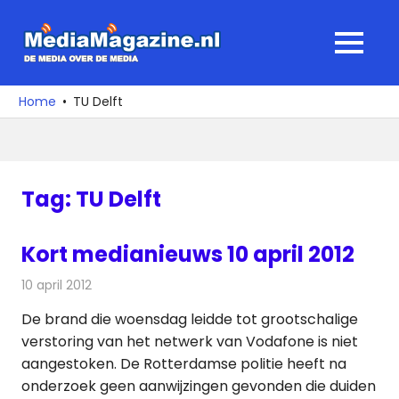
Ga
naar
MediaMagaz
MENU
de
De
inhoud
media
Home
TU Delft
over
de
media
Tag:
TU Delft
Kort medianieuws 10 april 2012
10 april 2012
Redactie
Andere media over de media
De brand die woensdag leidde tot grootschalige
verstoring van het netwerk van Vodafone is niet
aangestoken. De Rotterdamse politie heeft na
onderzoek geen aanwijzingen gevonden die duiden