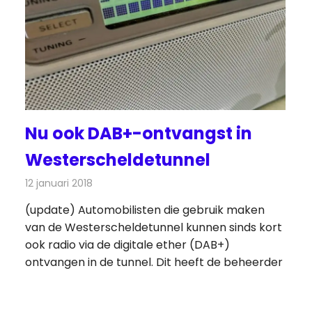
Nu ook DAB+-ontvangst in
Westerscheldetunnel
12 januari 2018
Redactie
Nieuws
,
Radionieuws
(update) Automobilisten die gebruik maken
van de Westerscheldetunnel kunnen sinds kort
ook radio via de digitale ether (DAB+)
ontvangen in de tunnel. Dit heeft de beheerder