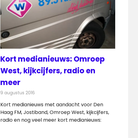
Kort medianieuws: Omroep
West, kijkcijfers, radio en
meer
9 augustus 2016
Redactie
Nieuws
,
Radionieuws
Kort medianieuws met aandacht voor Den
Haag FM, Jostiband, Omroep West, kijkcijfers,
radio en nog veel meer kort medianieuws: