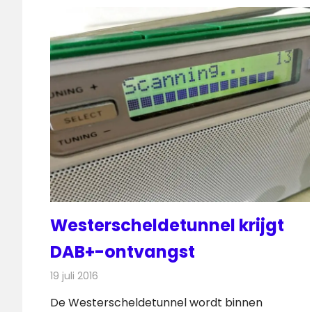
Westerscheldetunnel krijgt
DAB+-ontvangst
19 juli 2016
Redactie
Nieuws
,
Radionieuws
De Westerscheldetunnel wordt binnen