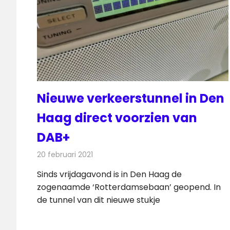
Nieuwe verkeerstunnel in Den
Haag direct voorzien van
DAB+
20 februari 2021
Redactie
Radionieuws
Sinds vrijdagavond is in Den Haag de
zogenaamde ‘Rotterdamsebaan’ geopend. In
de tunnel van dit nieuwe stukje