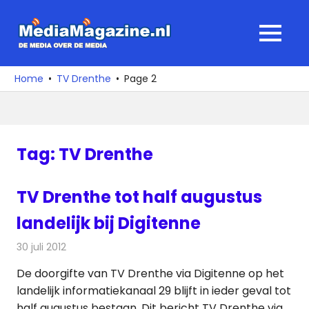
Ga
naar
MediaMagaz
MENU
de
De
inhoud
media
Home
TV Drenthe
Page 2
over
de
media
Tag:
TV Drenthe
TV Drenthe tot half augustus
landelijk bij Digitenne
30 juli 2012
Redactie
Televisienieuws
De doorgifte van TV Drenthe via Digitenne op het
landelijk informatiekanaal 29 blijft in ieder geval tot
half augustus bestaan. Dit bericht TV Drenthe via