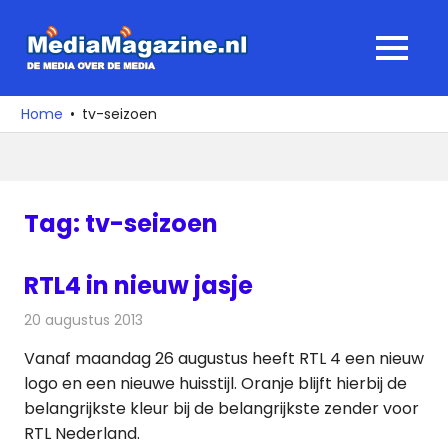
Ga
naar
MediaMagaz
MENU
de
De
inhoud
media
Home
tv-seizoen
over
de
media
Tag:
tv-seizoen
RTL4 in nieuw jasje
20 augustus 2013
Redactie
Televisienieuws
Vanaf maandag 26 augustus heeft RTL 4 een nieuw
logo en een nieuwe huisstijl. Oranje blijft hierbij de
belangrijkste kleur bij de belangrijkste zender voor
RTL Nederland.