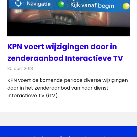
KPN voert wijzigingen door in
zenderaanbod Interactieve TV
30 april 2018
Redactie
Nieuws
,
Televisienieuws
KPN voert de komende periode diverse wijzigingen
door in het zenderaanbod van haar dienst
Interactieve TV (iTV).