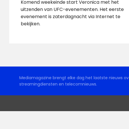
Komend weekeinde start Veronica met het
uitzenden van UFC-evenementen. Het eerste
evenement is zaterdagnacht via Internet te
bekijken.
Mediamagazine brengt elke dag het laatste nieuws ove
streamingdiensten en telecomnieuws.