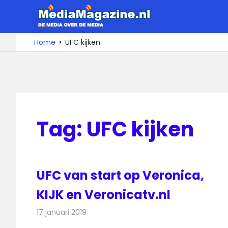
Ga
MediaMa
naar
de
De
Home
UFC kijken
media
inhoud
over
de
media
Tag:
UFC kijken
UFC van start op Veronica,
KIJK en Veronicatv.nl
17 januari 2019
Redactie
Nieuws