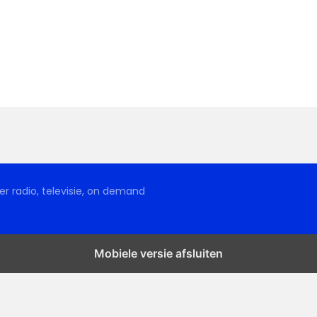
r radio, televisie, on demand
Mobiele versie afsluiten