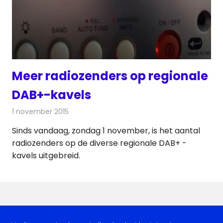
Meer radiozenders op regionale
DAB+-kavels
1 november 2015
Redactie
Nieuws
,
Radionieuws
Sinds vandaag, zondag 1 november, is het aantal
radiozenders op de diverse regionale DAB+ -
kavels uitgebreid.