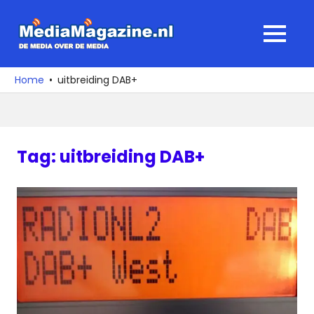
Ga
naar
MediaMagaz
MENU
de
De
inhoud
media
Home
uitbreiding DAB+
over
de
media
Tag:
uitbreiding DAB+