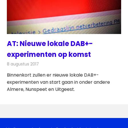
AT: Nieuwe lokale DAB+-
experimenten op komst
8 augustus 2017
Redactie
Nieuws
,
Radionieuws
Binnenkort zullen er nieuwe lokale DAB+-
experimenten van start gaan in onder andere
Almere, Nunspeet en Uitgeest.